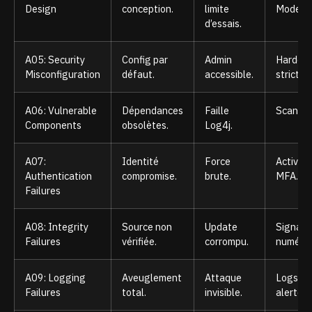
Design
conception.
limite
Modelin
d’essais.
A05: Security
Config par
Admin
Harden
Misconfiguration
défaut.
accessible.
strict.
A06: Vulnerable
Dépendances
Faille
Scanner
Components
obsolètes.
Log4j.
A07:
Identité
Force
Activer 
Authentication
compromise.
brute.
MFA.
Failures
A08: Integrity
Source non
Update
Signatu
Failures
vérifiée.
corrompu.
numériq
A09: Logging
Aveuglement
Attaque
Logs et
Failures
total.
invisible.
alertes.