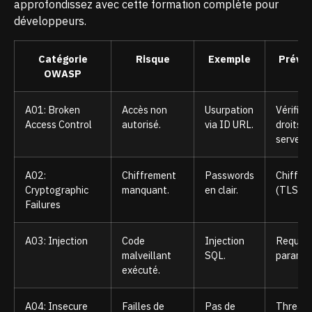
approfondissez avec cette
formation complète pour
développeurs
.
Catégorie
Risque
Exemple
Préven
OWASP
A01: Broken
Accès non
Usurpation
Vérifier 
Access Control
autorisé.
via ID URL.
droits
serveur.
A02:
Chiffrement
Passwords
Chiffrer
Cryptographic
manquant.
en clair.
(TLS/Re
Failures
A03: Injection
Code
Injection
Requêt
malveillant
SQL.
paramét
exécuté.
A04: Insecure
Failles de
Pas de
Threat