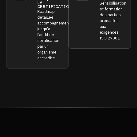
LA
Sensibilisation
CERTIFICATION
et formation
Roadmap
des parties
detaillee,
prenantes
accompagnement
aux
jusqu’a
exigences
l’audit de
ISO 27001
certification
par un
organisme
accredite