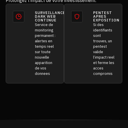
Prolongez l’impact de votre investissement.
SURVEILLANCE
PENTEST
DARK WEB
APRES
CONTINUE
EXPOSITION
Service de
Si des
monitoring
identifiants
permanent :
sont
alertes en
trouves, un
temps reel
pentest
sur toute
valide
nouvelle
l’impact reel
apparition
et ferme les
de vos
acces
donnees
compromis