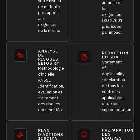
votre niveau
actuelle et
de maturite
les
par rapport
exigences
aux
ISO 27001,
exigences
priorisees
de la norme
par impact
ANALYSE
REDACTION
DE
DU SOA
RISQUES
Statement
EBIOS RM
of
Methodologie
Applicability
officielle
: declaration
ANSSI.
de tous les
Identification,
controles
evaluation et
applicables
traitement
et de leur
des risques
implementation
documentés
PREPARATION
PLAN
DES
D'ACTIONS
EQUIPES
JUSQU'A