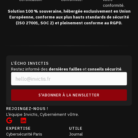
conformité.
Solution 100 % souveraine, hébergée exclusivement en Union
Européenne, conforme aux plus hauts standards de sécurité
(ISO 27001, SOC 2) et pleinement conforme au RGPD.
L’ÉCHO INVICTIS
Restez informé des
dernières failles
et
conseils sécurité
.
E
E
m
m
a
a
i
i
S'ABONNER À LA NEWSLETTER
l
l
*
*
REJOINGEZ-NOUS !
E
L’équipe Invictis, Cybernément vôtre.
m
a
i
EXPERTISE
UTILE
l
Cybersécurité Paris
Journal