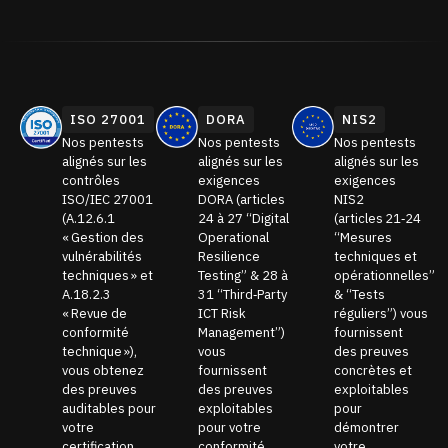
ISO 27001
DORA
NIS2
Nos pentests
Nos pentests
Nos pentests
alignés sur les
alignés sur les
alignés sur les
contrôles
exigences
exigences
ISO/IEC 27001
DORA (articles
NIS2
(A.12.6.1
24 à 27 “Digital
(articles 21‑24
« Gestion des
Operational
“Mesures
vulnérabilités
Resilience
techniques et
techniques » et
Testing” & 28 à
opérationnelles”
A.18.2.3
31 “Third‑Party
& “Tests
« Revue de
ICT Risk
réguliers”) vous
conformité
Management”)
fournissent
technique »),
vous
des preuves
vous obtenez
fournissent
concrètes et
des preuves
des preuves
exploitables
auditables pour
exploitables
pour
votre
pour votre
démontrer
certification.
conformité.
votre