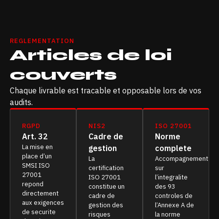
REGLEMENTATION
Articles de loi
couverts
Chaque livrable est tracable et opposable lors de vos
audits.
RGPD
NIS2
ISO 27001
Art. 32
Cadre de
Norme
La mise en
gestion
complete
place d’un
La
Accompagnement
SMSI ISO
certification
sur
27001
ISO 27001
l’integralite
repond
constitue un
des 93
directement
cadre de
controles de
aux exigences
gestion des
l’Annexe A de
de securite
risques
la norme