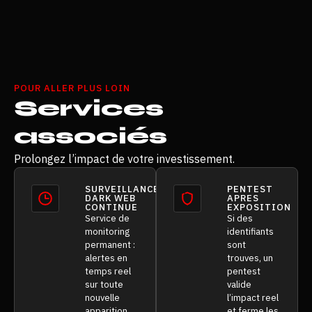
POUR ALLER PLUS LOIN
Services
associés
Prolongez l’impact de votre investissement.
SURVEILLANCE
PENTEST
DARK WEB
APRES
CONTINUE
EXPOSITION
Service de
Si des
monitoring
identifiants
permanent :
sont
alertes en
trouves, un
temps reel
pentest
sur toute
valide
nouvelle
l’impact reel
apparition
et ferme les