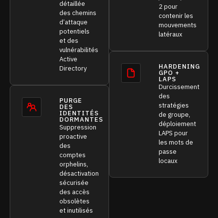
détaillée
2 pour
des chemins
contenir les
d’attaque
mouvements
potentiels
latéraux
et des
vulnérabilités
Active
HARDENING
Directory
GPO +
LAPS
Durcissement
des
PURGE
stratégies
DES
IDENTITÉS
de groupe,
DORMANTES
déploiement
Suppression
LAPS pour
proactive
les mots de
des
passe
comptes
locaux
orphelins,
désactivation
sécurisée
des accès
obsolètes
et inutilisés