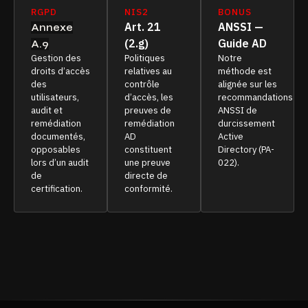
RGPD
NIS2
BONUS
Art. 21
ANSSI —
Annexe
(2.g)
Guide AD
A.9
Gestion des
Politiques
Notre
droits d’accès
relatives au
méthode est
des
contrôle
alignée sur les
utilisateurs,
d’accès, les
recommandations
audit et
preuves de
ANSSI de
remédiation
remédiation
durcissement
documentés,
AD
Active
opposables
constituent
Directory (PA-
lors d’un audit
une preuve
022).
de
directe de
certification.
conformité.