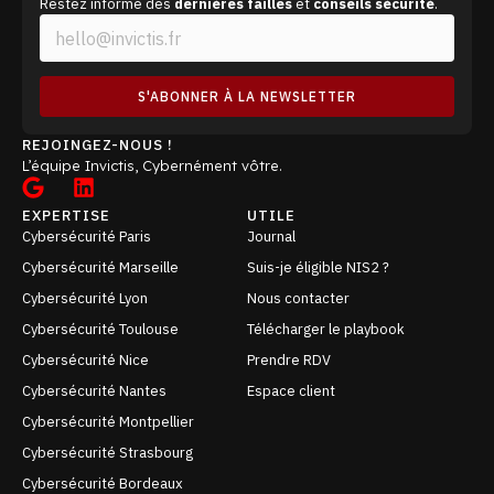
Restez informé des
dernières failles
et
conseils sécurité
.
E
*
m
E
a
m
i
a
S'ABONNER À LA NEWSLETTER
l
i
*
l
REJOINGEZ-NOUS !
*
L’équipe Invictis, Cybernément vôtre.
EXPERTISE
UTILE
Cybersécurité Paris
Journal
Cybersécurité Marseille
Suis-je éligible NIS2 ?
Cybersécurité Lyon
Nous contacter
Cybersécurité Toulouse
Télécharger le playbook
Cybersécurité Nice
Prendre RDV
Cybersécurité Nantes
Espace client
Cybersécurité Montpellier
Cybersécurité Strasbourg
Cybersécurité Bordeaux