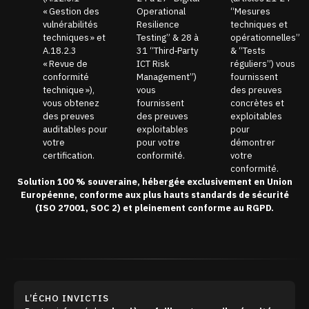
« Gestion des
Operational
“Mesures
vulnérabilités
Resilience
techniques et
techniques » et
Testing” & 28 à
opérationnelles”
A.18.2.3
31 “Third‑Party
& “Tests
« Revue de
ICT Risk
réguliers”) vous
conformité
Management”)
fournissent
technique »),
vous
des preuves
vous obtenez
fournissent
concrètes et
des preuves
des preuves
exploitables
auditables pour
exploitables
pour
votre
pour votre
démontrer
certification.
conformité.
votre
conformité.
Solution 100 % souveraine, hébergée exclusivement en Union
Européenne, conforme aux plus hauts standards de sécurité
(ISO 27001, SOC 2) et pleinement conforme au RGPD.
L’ÉCHO INVICTIS