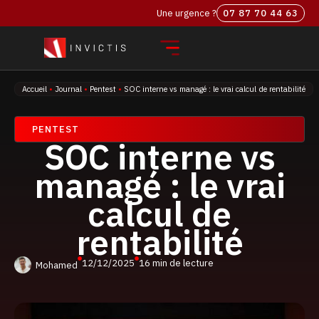
Une urgence ?
07 87 70 44 63‬
Accueil
•
Journal
•
Pentest
•
SOC interne vs managé : le vrai calcul de rentabilité
PENTEST
SOC interne vs
managé : le vrai
calcul de
rentabilité
12/12/2025
16 min de lecture
Mohamed