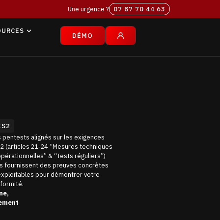
Une urgence ?
07 87 70 44 63‬
OURCES
DÉMO
IS2
 pentests alignés sur les exigences
2 (articles 21‑24 “Mesures techniques
opérationnelles” & “Tests réguliers”)
s fournissent des preuves concrètes
exploitables pour démontrer votre
formité.
ne,
nement