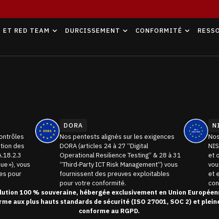
 ET RED TEAM
DURCISSEMENT
CONFORMITÉ
RESS
DORA
N
contrôles
Nos pentests alignés sur les exigences
Nos
tion des
DORA (articles 24 à 27 “Digital
NIS
A.18.2.3
Operational Resilience Testing” & 28 à 31
et 
ue »), vous
“Third‑Party ICT Risk Management”) vous
vou
es pour
fournissent des preuves exploitables
et 
pour votre conformité.
con
lution 100 % souveraine, hébergée exclusivement en Union Européen
rme aux plus hauts standards de sécurité (ISO 27001, SOC 2) et plei
conforme au RGPD.