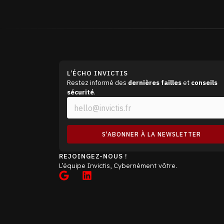
L’ÉCHO INVICTIS
Restez informé des
dernières failles
et
conseils
sécurité
.
E
E
m
m
a
a
i
i
S'ABONNER À LA NEWSLETTER
l
l
*
*
REJOINGEZ-NOUS !
E
L’équipe Invictis, Cybernément vôtre.
m
a
i
l