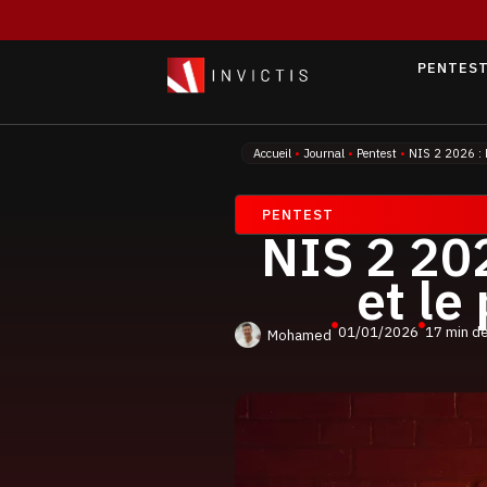
PENTEST
Accueil
•
Journal
•
Pentest
•
NIS 2 2026 : L
PENTEST
NIS 2 202
et le
01/01/2026
17 min de
Mohamed