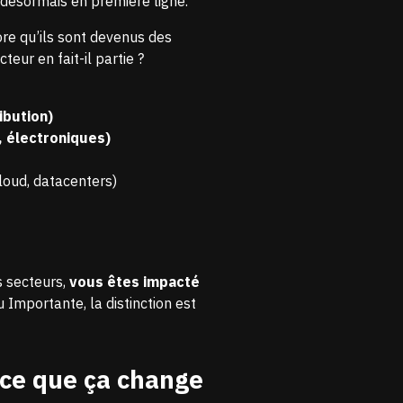
 désormais en première ligne.
ore qu’ils sont devenus des
teur en fait-il partie ?
ibution)
, électroniques)
loud, datacenters)
s secteurs,
vous êtes impacté
u Importante, la distinction est
 ce que ça change