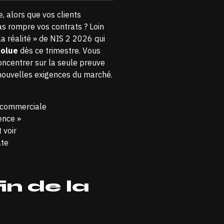
, alors que vos clients
as rompre vos contrats ? Loin
la réalité » de NIS 2 2026 qui
solue
dès ce trimestre. Vous
oncentrer sur la seule preuve
 nouvelles exigences du marché.
e commerciale
ence »
 voir
ate
in de la