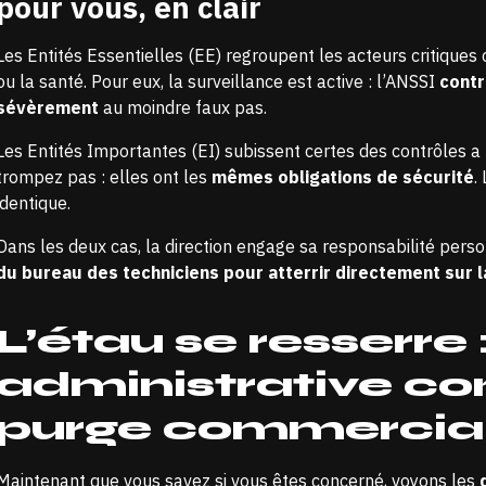
pour vous, en clair
Les Entités Essentielles (EE) regroupent les acteurs critiques
ou la santé. Pour eux, la surveillance est active : l’ANSSI
contr
sévèrement
au moindre faux pas.
Les Entités Importantes (EI) subissent certes des contrôles a 
trompez pas : elles ont les
mêmes obligations de sécurité
.
identique.
Dans les deux cas, la direction engage sa responsabilité pers
du bureau des techniciens pour atterrir directement sur l
L’étau se resserre 
administrative co
purge commercia
Maintenant que vous savez si vous êtes concerné, voyons les