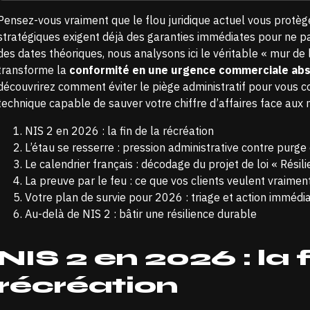
Pensez-vous vraiment que le flou juridique actuel vous protège
stratégiques exigent déjà des garanties immédiates pour ne p
des dates théoriques, nous analysons ici le véritable « mur de 
transforme la
conformité en une urgence commerciale ab
découvrirez comment éviter le piège administratif pour vous c
technique capable de sauver votre chiffre d’affaires face aux
NIS 2 en 2026 : la fin de la récréation
L’étau se resserre : pression administrative contre purg
Le calendrier français : décodage du projet de loi « Résili
La preuve par le feu : ce que vos clients veulent vraiment
Votre plan de survie pour 2026 : triage et action immédi
Au-delà de NIS 2 : bâtir une résilience durable
NIS 2 en 2026 : la f
récréation