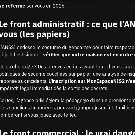
se referme
sur vous en 2026.
Le front administratif : ce que l’
vous (les papiers)
L’ANSSI endosse le costume du gendarme pour faire respecter 
objectif est simple :
vérifier que votre maison est en ordre
Ce qu’elle exige ? Des preuves écrites avant tout. Il vous faut
politiques de sécurité couchées sur papier, une analyse de ris
réponse aux incidents.
L’inscription sur MonEspaceNIS2 n’es
impératif légal immédiat dès la sortie des décrets.
Certes, l’agence privilégiera la pédagogie dans un premier te
: les sanctions financières, pouvant grimper jusqu’à
10 million
tomberont si vous jouez avec le feu.
Le front commercial : le vrai dang