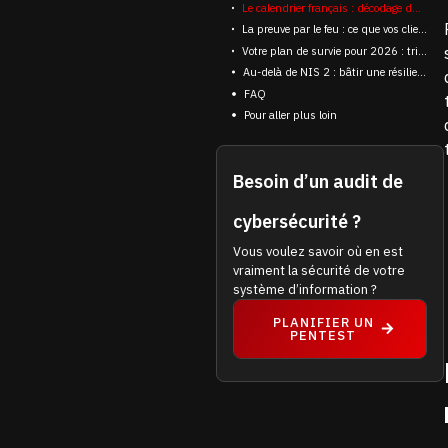
Le calendrier français : décodage du projet de loi « Résilience »
La preuve par le feu : ce que vos clients veulent vraiment voir
Votre plan de survie pour 2026 : triage et action immédiate
Au-delà de NIS 2 : bâtir une résilience durable
FAQ
Pour aller plus loin
Besoin d’un audit de
cybersécurité ?
Vous voulez savoir où en est
vraiment la sécurité de votre
système d’information ?
PLANIFIER UN
PENTEST