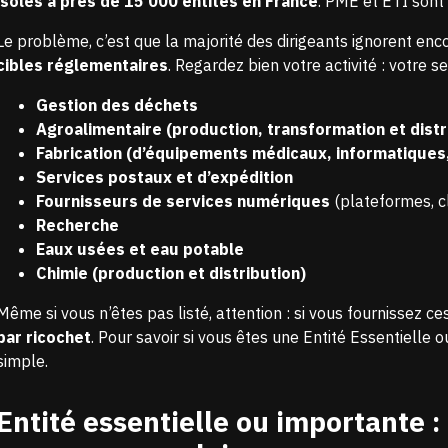
isolés à près de 15 000 entités en France
. PME et ETI sont
Le problème, c’est que la majorité des dirigeants ignorent enc
cibles réglementaires
. Regardez bien votre activité : votre sec
Gestion des déchets
Agroalimentaire (production, transformation et distr
Fabrication (d’équipements médicaux, informatiques
Services postaux et d’expédition
Fournisseurs de services numériques
(plateformes, c
Recherche
Eaux usées et eau potable
Chimie (production et distribution)
Même si vous n’êtes pas listé, attention : si vous fournissez ce
par ricochet
.
Pour savoir si vous êtes une Entité Essentielle o
simple
.
Entité essentielle ou importante :