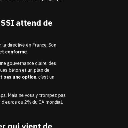
ANSSI attend de
la directive en France. Son
 et conforme
.
 une gouvernance claire, des
ques béton et un plan de
t pas une option
, c’est un
mps. Mais ne vous y trompez pas
s d’euros ou 2% du CA mondial
,
er qui vient de